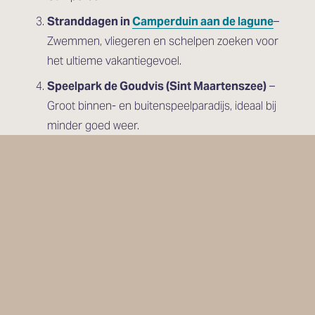
Stranddagen in 
Camperduin aan de lagune
– 
Zwemmen, vliegeren en schelpen zoeken voor 
het ultieme vakantiegevoel.
Speelpark de Goudvis (Sint Maartenszee)
 – 
Groot binnen- en buitenspeelparadijs, ideaal bij 
minder goed weer.
Zee Aquarium Bergen aan Zee
 – Ontdek meer 
dan 300 verschillende vissoorten en andere 
zeedieren.