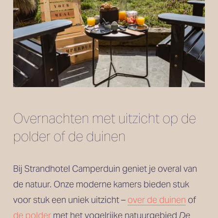
Overnachten met uitzicht op de 
polder of de duinen
Bij Strandhotel Camperduin geniet je overal van 
de natuur. Onze moderne kamers bieden stuk 
voor stuk een uniek uitzicht – 
over de duinen
 of 
de polder
 met het vogelrijke natuurgebied 
De 