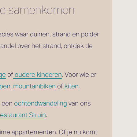
 zee samenkomen
cies waar duinen, strand en polder 
andel over het strand, ontdek de 
ge
 of
oudere kinderen
. Voor wie er 
open
, 
mountainbiken
 of 
kiten
. 
 een 
ochtendwandeling
 van ons 
estaurant Struin
.
uime appartementen. Of je nu komt 