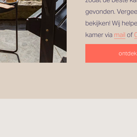
gevonden. Vergeet
bekijken! Wij help
kamer via 
mail
 of 
ontdek