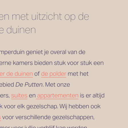
n met uitzicht op de 
de duinen
mperduin geniet je overal van de 
rne kamers bieden stuk voor stuk een 
er de duinen
 of 
de polder
 met het 
ebied 
De Putten
. Met onze 
ers, 
suites
 en
appartementen
 is er altijd 
een passende plek voor elk gezelschap. Wij hebben ook 
s
 voor verschillende gezelschappen, 
er voor jullie verblijf kan worden 