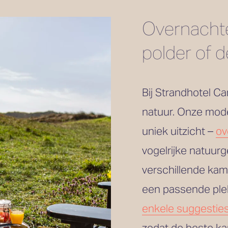
Overnachte
polder of 
Bij Strandhotel Ca
natuur. Onze mode
uniek uitzicht – 
ov
vogelrijke natuurg
verschillende kam
enkele suggestie
zodat de beste kam