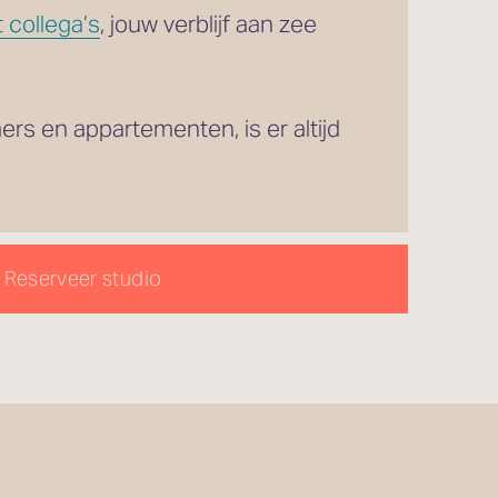
 collega’s
, jouw verblijf aan zee 
Met 31 verschillende kamers, van knusse eenpersoonskamers tot royale familiekamers en appartementen, is er altijd 
Reserveer studio