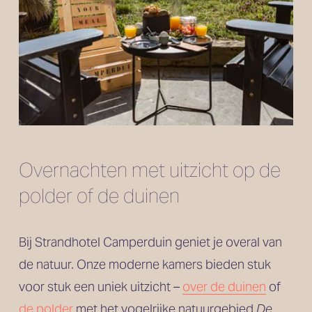
Overnachten met uitzicht op de 
polder of de duinen
Bij Strandhotel Camperduin geniet je overal van 
de natuur. Onze moderne kamers bieden stuk 
voor stuk een uniek uitzicht – 
over de duinen
 of 
de polder
 met het vogelrijke natuurgebied 
De 