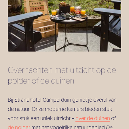
Overnachten met uitzicht op de 
polder of de duinen
Bij Strandhotel Camperduin geniet je overal van 
de natuur. Onze moderne kamers bieden stuk 
voor stuk een uniek uitzicht – 
over de duinen
 of 
de polder
 met het vogelrijke natuurgebied 
De 