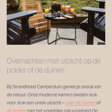
Overnachten met uitzicht op de 
polder of de duinen
Bij Strandhotel Camperduin geniet je overal van 
de natuur. Onze moderne kamers bieden stuk 
voor stuk een uniek uitzicht – 
over de duinen
 of 
de polder
 met het vogelrijke natuurgebied 
De 