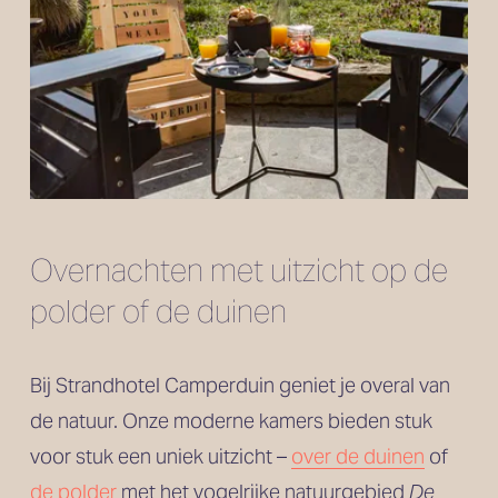
Overnachten met uitzicht op de 
polder of de duinen
Bij Strandhotel Camperduin geniet je overal van 
de natuur. Onze moderne kamers bieden stuk 
voor stuk een uniek uitzicht – 
over de duinen
 of 
de polder
 met het vogelrijke natuurgebied 
De 