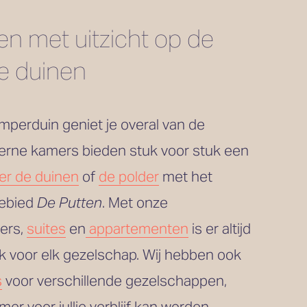
n met uitzicht op de 
de duinen
mperduin geniet je overal van de 
rne kamers bieden stuk voor stuk een 
er de duinen
 of 
de polder
 met het 
ebied 
De Putten
. Met onze 
ers, 
suites
 en
appartementen
 is er altijd 
een passende plek voor elk gezelschap. Wij hebben ook 
s
 voor verschillende gezelschappen, 
er voor jullie verblijf kan worden 