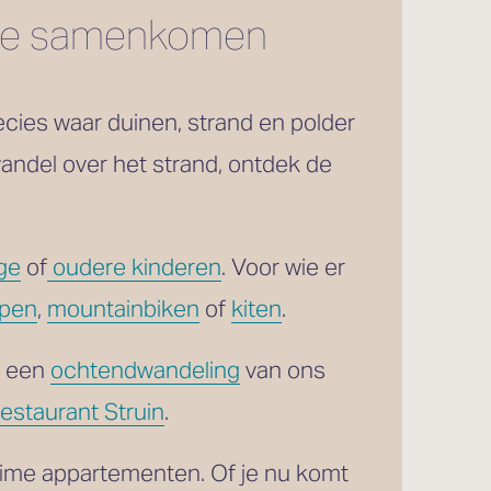
 zee samenkomen
cies waar duinen, strand en polder 
andel over het strand, ontdek de 
ge
 of
oudere kinderen
. Voor wie er 
open
, 
mountainbiken
 of 
kiten
. 
 een 
ochtendwandeling
 van ons 
estaurant Struin
.
uime appartementen. Of je nu komt 