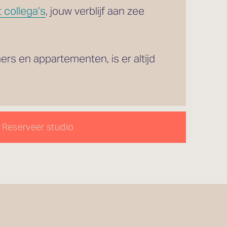
 collega’s
, jouw verblijf aan zee 
Met 31 verschillende kamers, van knusse eenpersoonskamers tot royale familiekamers en appartementen, is er altijd 
Reserveer studio