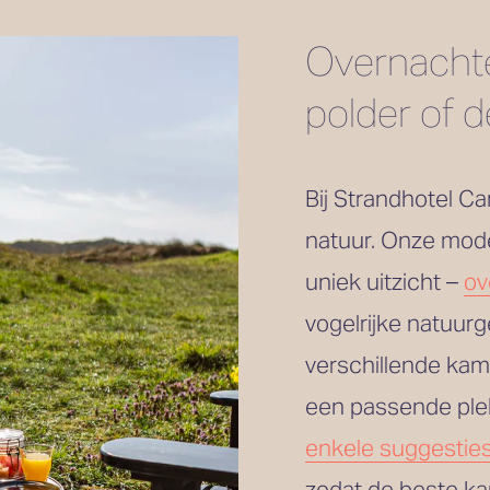
Overnachte
polder of 
Bij Strandhotel Ca
natuur. Onze mode
uniek uitzicht – 
ov
vogelrijke natuurg
verschillende kam
enkele suggestie
zodat de beste kam