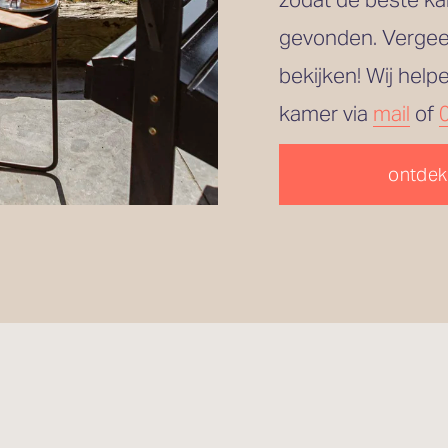
gevonden. Vergeet
bekijken! Wij help
kamer via 
mail
 of 
ontdek