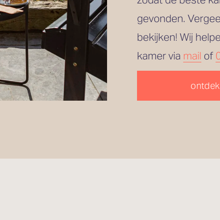
gevonden. Vergeet
bekijken! Wij help
kamer via 
mail
 of 
ontdek