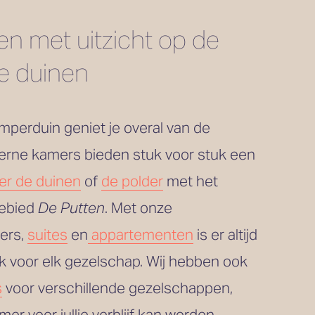
n met uitzicht op de 
de duinen
mperduin geniet je overal van de 
rne kamers bieden stuk voor stuk een 
er de duinen
 of 
de polder
 met het 
ebied 
De Putten
. Met onze 
ers, 
suites
 en
appartementen
 is er altijd 
een passende plek voor elk gezelschap. Wij hebben ook 
s
 voor verschillende gezelschappen, 
er voor jullie verblijf kan worden 