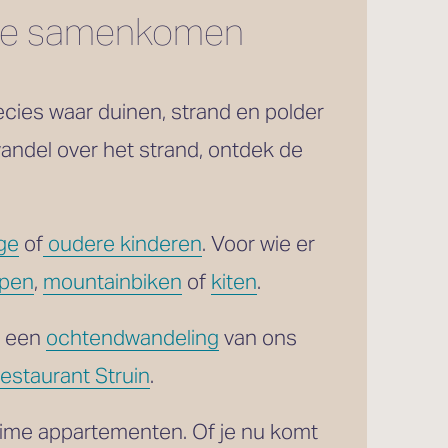
 zee samenkomen
cies waar duinen, strand en polder 
andel over het strand, ontdek de 
ge
 of
oudere kinderen
. Voor wie er 
open
, 
mountainbiken
 of 
kiten
. 
 een 
ochtendwandeling
 van ons 
estaurant Struin
.
uime appartementen. Of je nu komt 