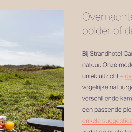
Overnachte
polder of 
Bij Strandhotel Ca
natuur. Onze mode
uniek uitzicht – 
ov
vogelrijke natuurg
verschillende kam
enkele suggestie
zodat de beste kam