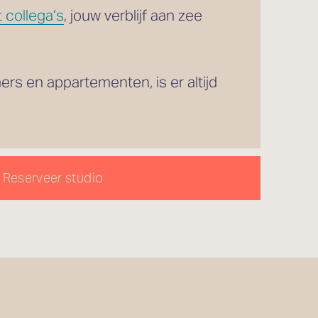
 collega’s
, jouw verblijf aan zee 
Met 31 verschillende kamers, van knusse eenpersoonskamers tot royale familiekamers en appartementen, is er altijd 
Reserveer studio