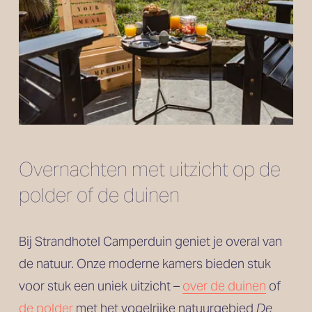
Overnachten met uitzicht op de 
polder of de duinen
Bij Strandhotel Camperduin geniet je overal van 
de natuur. Onze moderne kamers bieden stuk 
voor stuk een uniek uitzicht – 
over de duinen
 of 
de polder
 met het vogelrijke natuurgebied 
De 