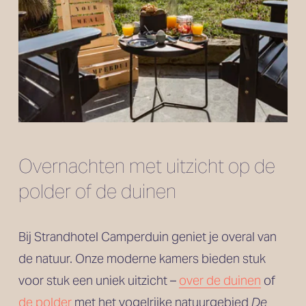
Overnachten met uitzicht op de 
polder of de duinen
Bij Strandhotel Camperduin geniet je overal van 
de natuur. Onze moderne kamers bieden stuk 
voor stuk een uniek uitzicht – 
over de duinen
 of 
de polder
 met het vogelrijke natuurgebied 
De 