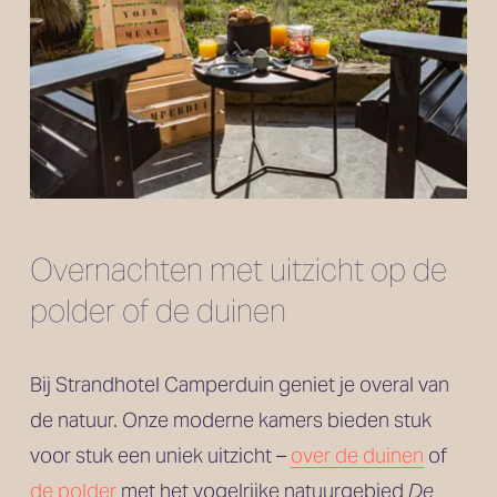
Overnachten met uitzicht op de 
polder of de duinen
Bij Strandhotel Camperduin geniet je overal van 
de natuur. Onze moderne kamers bieden stuk 
voor stuk een uniek uitzicht – 
over de duinen
 of 
de polder
 met het vogelrijke natuurgebied 
De 