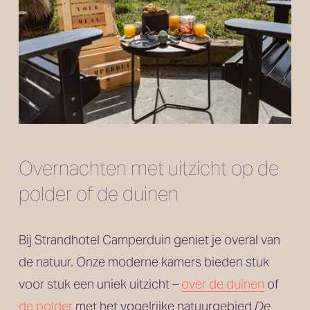
Overnachten met uitzicht op de 
polder of de duinen
Bij Strandhotel Camperduin geniet je overal van 
de natuur. Onze moderne kamers bieden stuk 
voor stuk een uniek uitzicht – 
over de duinen
 of 
de polder
 met het vogelrijke natuurgebied 
De 