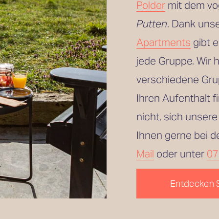
Polder
 mit dem vo
Putten
. Dank uns
Apartments
 gibt 
jede Gruppe. Wir 
verschiedene Grup
Ihren Aufenthalt 
nicht, sich unsere
Ihnen gerne bei d
Mail
 oder unter 
07
Entdecken 