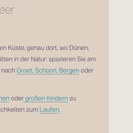
er 
n Küste, genau dort, wo Dünen, 
ten in der Natur: spazieren Sie am 
t nach 
Groet, Schoorl, Bergen
 oder 
inen
 oder
großen Kindern
 zu 
ichkeiten zum 
Laufen
, 