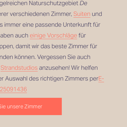
gelreichen Naturschutzgebiet 
De 
erer verschiedenen Zimmer, 
Suiten
 und
es immer eine passende Unterkunft für 
haben auch 
einige Vorschläge
 für 
pen, damit wir das beste Zimmer für 
finden können. Vergessen Sie auch 
 
Strandstudios
 anzusehen! Wir helfen 
er Auswahl des richtigen Zimmers per
E-
25091436
Sie unsere Zimmer