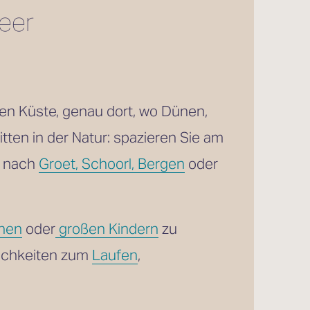
er 
n Küste, genau dort, wo Dünen, 
ten in der Natur: spazieren Sie am 
t nach 
Groet, Schoorl, Bergen
 oder 
inen
 oder
großen Kindern
 zu 
ichkeiten zum 
Laufen
, 