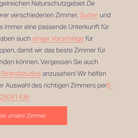
gelreichen Naturschutzgebiet 
De 
erer verschiedenen Zimmer, 
Suiten
 und
es immer eine passende Unterkunft für 
haben auch 
einige Vorschläge
 für 
pen, damit wir das beste Zimmer für 
finden können. Vergessen Sie auch 
 
Strandstudios
 anzusehen! Wir helfen 
er Auswahl des richtigen Zimmers per
E-
25091436
Sie unsere Zimmer