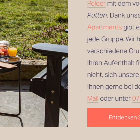
Polder
 mit dem vo
Putten
. Dank uns
Apartments
 gibt 
jede Gruppe. Wir 
verschiedene Grup
Ihren Aufenthalt 
nicht, sich unsere
Ihnen gerne bei d
Mail
 oder unter 
07
Entdecken 