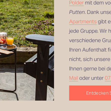
Polder
 mit dem vo
Putten
. Dank uns
Apartments
 gibt 
jede Gruppe. Wir 
verschiedene Grup
Ihren Aufenthalt 
nicht, sich unsere
Ihnen gerne bei d
Mail
 oder unter 
07
Entdecken 