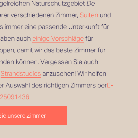
gelreichen Naturschutzgebiet 
De 
erer verschiedenen Zimmer, 
Suiten
 und
es immer eine passende Unterkunft für 
haben auch 
einige Vorschläge
 für 
pen, damit wir das beste Zimmer für 
finden können. Vergessen Sie auch 
 
Strandstudios
 anzusehen! Wir helfen 
er Auswahl des richtigen Zimmers per
E-
25091436
Sie unsere Zimmer