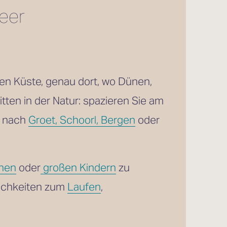
er 
n Küste, genau dort, wo Dünen, 
ten in der Natur: spazieren Sie am 
t nach 
Groet, Schoorl, Bergen
 oder 
inen
 oder
großen Kindern
 zu 
ichkeiten zum 
Laufen
, 