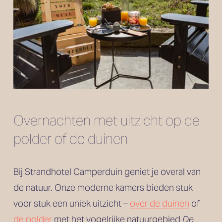
Overnachten met uitzicht op de 
polder of de duinen
Bij Strandhotel Camperduin geniet je overal van 
de natuur. Onze moderne kamers bieden stuk 
voor stuk een uniek uitzicht – 
over de duinen
 of 
de polder
 met het vogelrijke natuurgebied 
De 